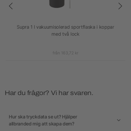
500
Supra 1 l vakuumisolerad sportflaska i koppar
T
med två lock
från 163,72 kr
Har du frågor? Vi har svaren.
Hur ska tryckdata se ut? Hjälper
allbranded mig att skapa dem?