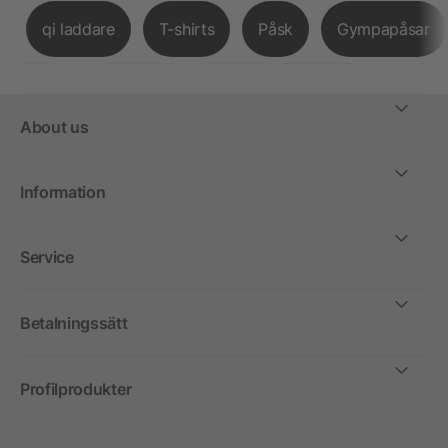
qi laddare
T-shirts
Påsk
Gympapåsar
About us
Information
Service
Betalningssätt
Profilprodukter