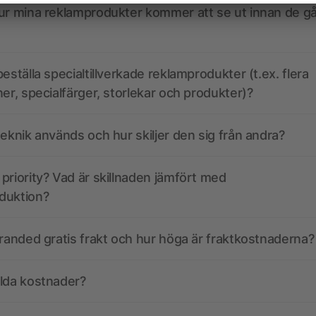
ur mina reklamprodukter kommer att se ut innan de går
eställa specialtillverkade reklamprodukter (t.ex. flera
ner, specialfärger, storlekar och produkter)?
teknik används och hur skiljer den sig från andra?
priority? Vad är skillnaden jämfört med
duktion?
branded gratis frakt och hur höga är fraktkostnaderna?
olda kostnader?