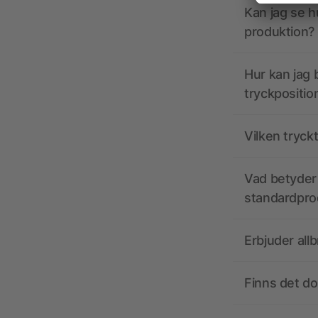
Kan jag se h
produktion?
Hur kan jag b
tryckpositio
Vilken tryck
Vad betyder 
standardpro
Erbjuder all
Finns det d