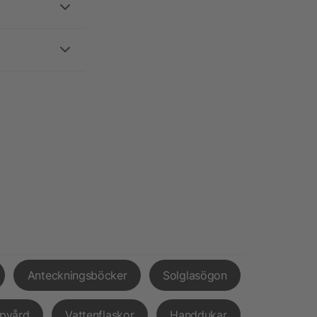
Anteckningsböcker
Solglasögon
pvård
Vattenflaskor
Handdukar