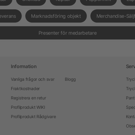
everans
Marknadsföring objekt
Merchandise-Sälj
Presenter för medarbetare
Information
Ser
Vanliga frågor och svar
Blogg
Tryc
Fraktkostnader
Tryc
Registrera en retur
Pant
Profilprodukt WIKI
Spec
Profilprodukt Rådgivare
Kont
Obse