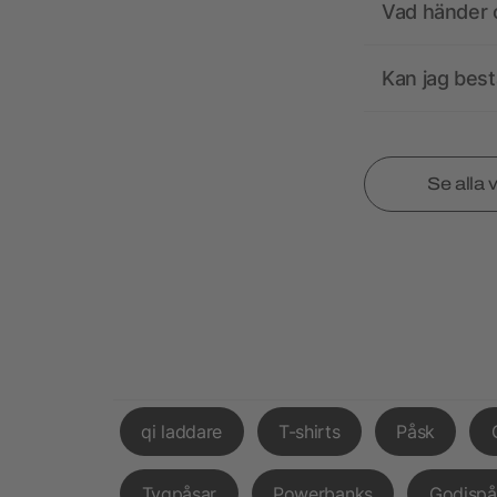
Vad händer o
Kan jag best
Se alla 
qi laddare
T-shirts
Påsk
Tygpåsar
Powerbanks
Godispå