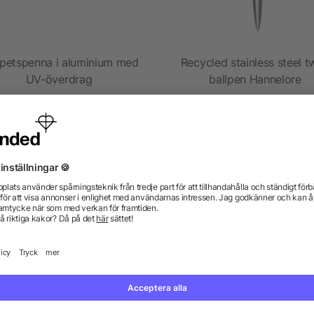
spetspenna i aluminium med
Recycled stainless steel t
UV-överdrag
ballpen Hannelore
5/5
(1)
från 1,85 kr
från 12,57 kr
gor? Vi har svaren.
kdata se ut? Hjälper allbranded mig att skapa dem?