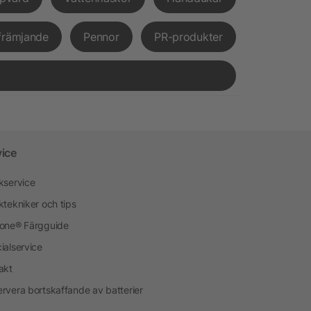
främjande
Pennor
PR-produkter
vice
kservice
ktekniker och tips
one® Färgguide
ialservice
akt
rvera bortskaffande av batterier