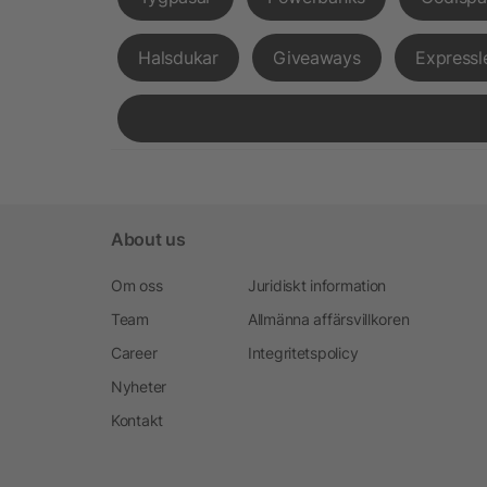
Halsdukar
Giveaways
Expressl
About us
Om oss
Juridiskt information
Team
Allmänna affärsvillkoren
Career
Integritetspolicy
Nyheter
Kontakt