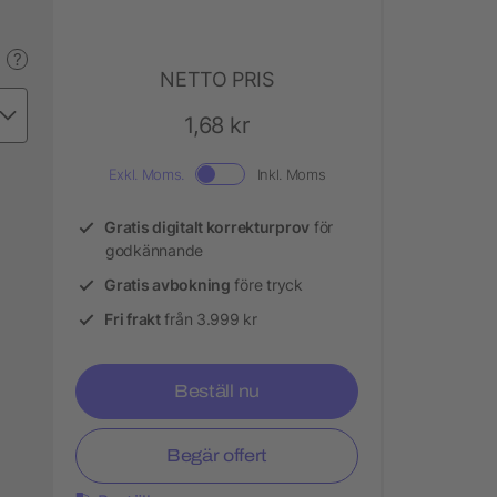
?
NETTO PRIS
1,68 kr
Exkl. Moms.
Inkl. Moms
Gratis digitalt korrekturprov
för
godkännande
Gratis avbokning
före tryck
Fri frakt
från 3.999 kr
Beställ nu
Begär offert