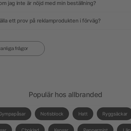
m jag inte är nöjd med min beställning?
älla ett prov på reklamprodukten i förväg?
vanliga frågor
Populär hos allbranded
Gympapåsar
Notisblock
Hatt
Ryggsäckar
sar
Choklad
Kepsar
Peppermint
Läp