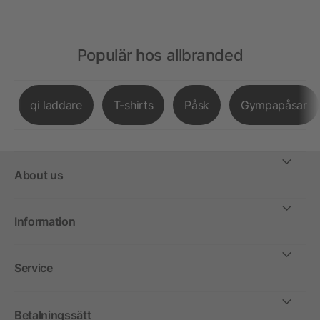
Populär hos allbranded
qi laddare
T-shirts
Påsk
Gympapåsar
About us
Information
Service
Betalningssätt