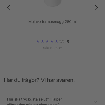
g
Mojave termosmugg 250 ml
E
5/5
(1)
från 19,62 kr
Har du frågor? Vi har svaren.
Hur ska tryckdata se ut? Hjälper
allbranded mig att skapa dem?