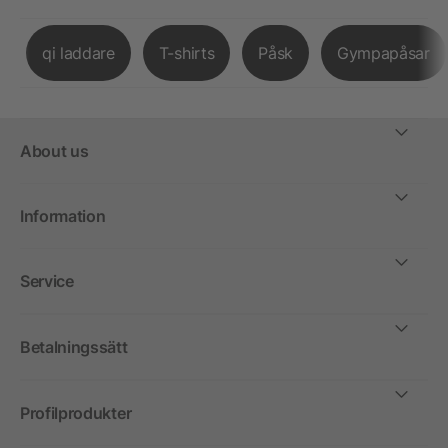
qi laddare
T-shirts
Påsk
Gympapåsar
About us
Information
Service
Betalningssätt
Profilprodukter