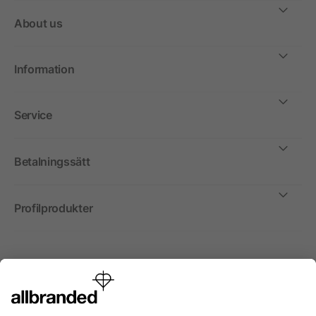
About us
Information
Service
Betalningssätt
Profilprodukter
Internationellt