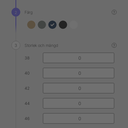
Färg
?
Storlek och mängd
?
38
40
42
44
46