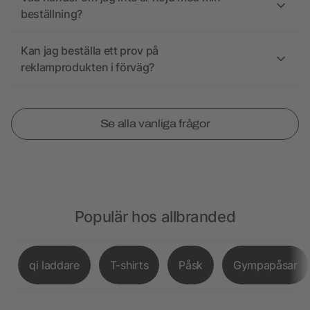
beställning?
Kan jag beställa ett prov på
reklamprodukten i förväg?
Se alla vanliga frågor
Populär hos allbranded
qi laddare
T-shirts
Påsk
Gympapåsar