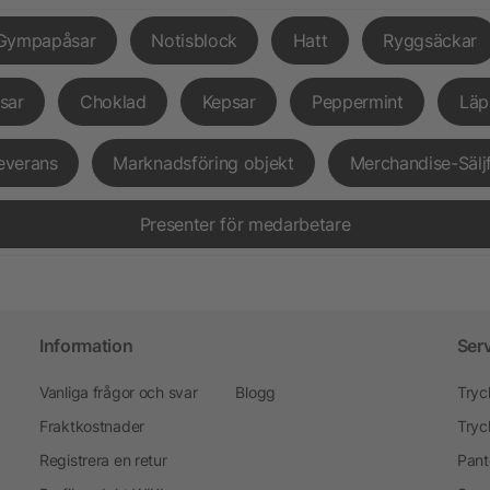
Gympapåsar
Notisblock
Hatt
Ryggsäckar
sar
Choklad
Kepsar
Peppermint
Läp
everans
Marknadsföring objekt
Merchandise-Sälj
Presenter för medarbetare
Information
Ser
Vanliga frågor och svar
Blogg
Tryc
Fraktkostnader
Tryc
Registrera en retur
Pant