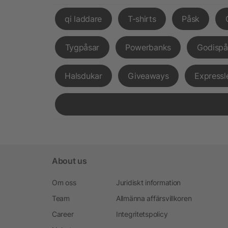
qi laddare
T-shirts
Påsk
Tygpåsar
Powerbanks
Godispå
Halsdukar
Giveaways
Expressl
About us
Om oss
Juridiskt information
Team
Allmänna affärsvillkoren
Career
Integritetspolicy