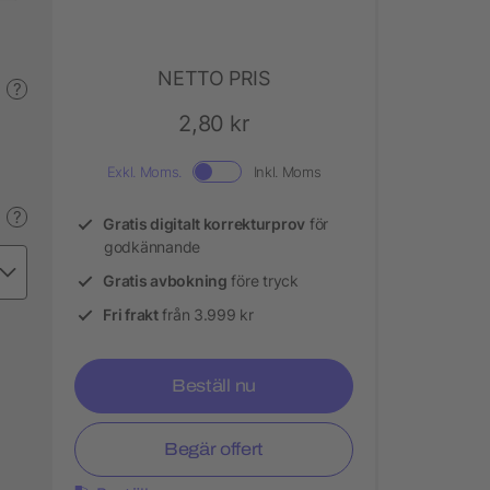
NETTO PRIS
?
2,80 kr
Exkl. Moms.
Inkl. Moms
?
Gratis digitalt korrekturprov
för
godkännande
Gratis avbokning
före tryck
Fri frakt
från 3.999 kr
Beställ nu
Begär offert