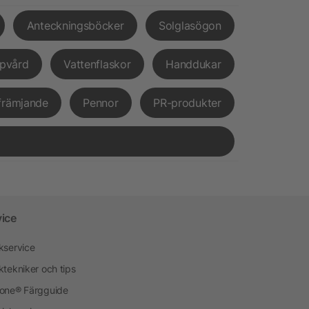
Anteckningsböcker
Solglasögon
pvård
Vattenflaskor
Handdukar
främjande
Pennor
PR-produkter
vice
kservice
ktekniker och tips
one® Färgguide