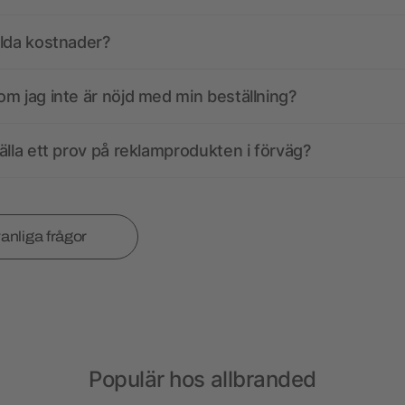
olda kostnader?
m jag inte är nöjd med min beställning?
älla ett prov på reklamprodukten i förväg?
vanliga frågor
Populär hos allbranded