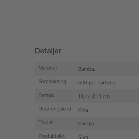
Detaljer
Material
Bambu.
Förpackning
500 per kartong
Format
14,1 x Ø 1,1 cm
Ursprungsland
Kina
Tryckt i
Europa
Produktvikt
5 kg