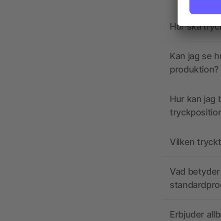
Hur ska tryc
Kan jag se h
produktion?
Hur kan jag b
tryckpositio
Vilken tryck
Vad betyder 
standardpro
Erbjuder all