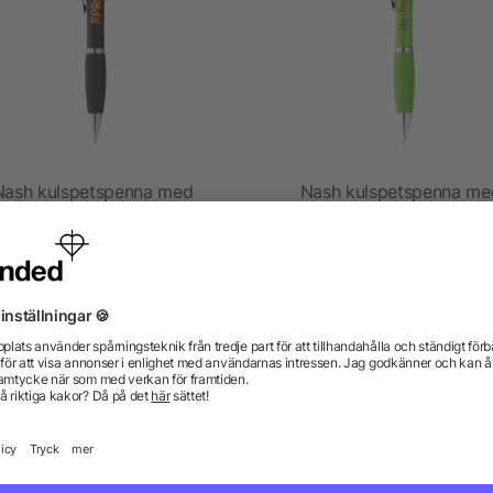
Nash kulspetspenna med
Nash kulspetspenna me
gad kropp, svart grepp och
färgad kropp och färgat g
touchfunktion
5/5
(1)
från 1,75 kr
från 1,05 kr
gor? Vi har svaren.