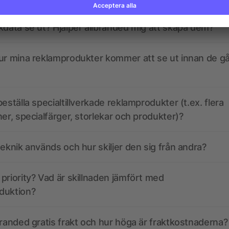
kdata se ut? Hjälper allbranded mig att skapa dem?
ur mina reklamprodukter kommer att se ut innan de går
eställa specialtillverkade reklamprodukter (t.ex. flera
ner, specialfärger, storlekar och produkter)?
teknik används och hur skiljer den sig från andra?
priority? Vad är skillnaden jämfört med
duktion?
branded gratis frakt och hur höga är fraktkostnaderna?