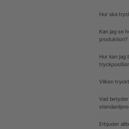
Hur ska tryc
Kan jag se h
produktion?
Hur kan jag b
tryckpositio
Vilken tryck
Vad betyder 
standardpro
Erbjuder all