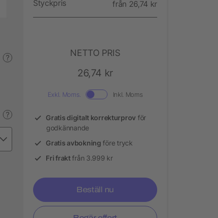
Styckpris
från 26,74 kr
NETTO PRIS
?
26,74 kr
Exkl. Moms.
Inkl. Moms
?
Gratis digitalt korrekturprov
för
godkännande
Gratis avbokning
före tryck
Fri frakt
från 3.999 kr
Beställ nu
Begär offert