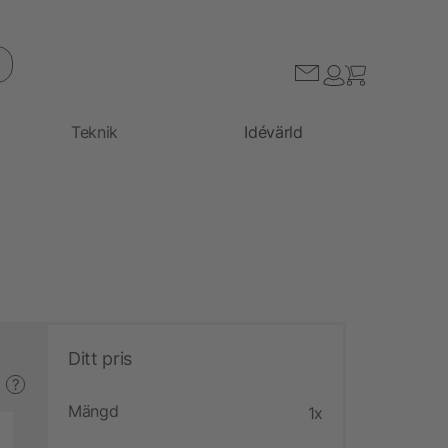
Teknik
Idévärld
Ditt pris
?
Mängd
1x