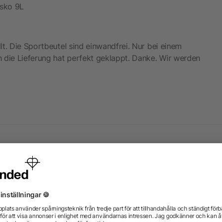
gsko 9L
t. Die Sportbeutel sind einwandfrei. Nur bei einem
 die Lieferung hat perfekt geklappt. Danke. Wir werden
ukter från kategorin Express 
Priority
Priority