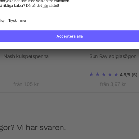
Nash kulspetspenna
Sun Ray solglasögon
4.8/5
(5)
från 1,05 kr
från 3,97 kr
gor? Vi har svaren.