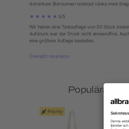
Adventure återvunnen isolerad väska med dra
5/5
Wir haben eine Testauflage von 50 Stück bestell
Aufdruck war der Druck nicht einwandfrei. Auch
eine größere Auflage bestellen.
Översätt recension
Populära prod
Priority