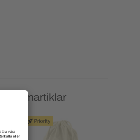
reklamartiklar
Priority
Priority