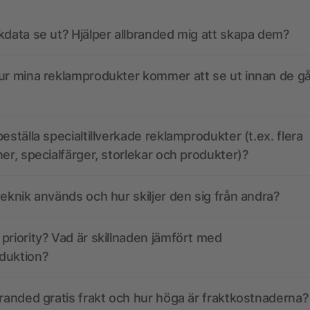
kdata se ut? Hjälper allbranded mig att skapa dem?
ur mina reklamprodukter kommer att se ut innan de går
eställa specialtillverkade reklamprodukter (t.ex. flera
ner, specialfärger, storlekar och produkter)?
teknik används och hur skiljer den sig från andra?
priority? Vad är skillnaden jämfört med
duktion?
branded gratis frakt och hur höga är fraktkostnaderna?