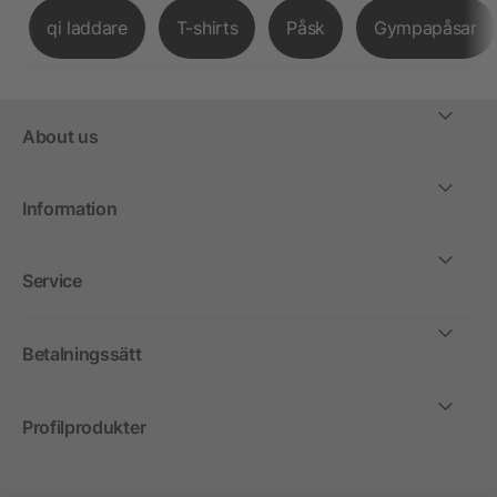
qi laddare
T-shirts
Påsk
Gympapåsar
About us
Information
Service
Betalningssätt
Profilprodukter