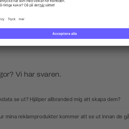
Nash kulspetspenna
Sun Ray solglasögon
4.8/5
(5)
från 1,05 kr
från 3,97 kr
gor? Vi har svaren.
kdata se ut? Hjälper allbranded mig att skapa dem?
ur mina reklamprodukter kommer att se ut innan de går