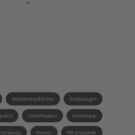
Anteckningsböcker
Solglasögon
pvård
Vattenflaskor
Handdukar
främjande
Pennor
PR-produkter