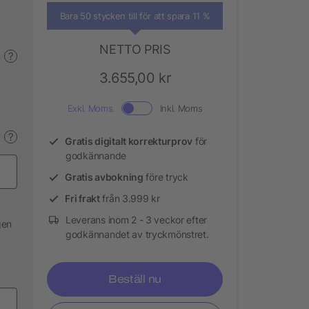
Bara 50 stycken till för att spara 11 %
NETTO PRIS
?
3.655,00 kr
Exkl. Moms.
Inkl. Moms
?
Gratis digitalt korrekturprov
för
godkännande
Gratis avbokning
före tryck
Fri frakt
från 3.999 kr
Leverans inom 2 - 3 veckor efter
gen
godkännandet av tryckmönstret.
Beställ nu