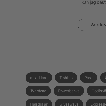
Kan jag best
Se alla 
qi laddare
T-shirts
Påsk
Tygpåsar
Powerbanks
Godispå
Halsdukar
Giveaways
Expressl