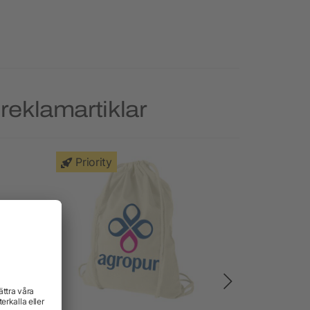
reklamartiklar
Priority
Priority