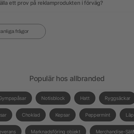
älla ett prov på reklamprodukten i förväg?
vanliga frågor
Populär hos allbranded
Gympapåsar
Notisblock
Hatt
Ryggsäckar
sar
Choklad
Kepsar
Peppermint
Läp
everans
Marknadsföring objekt
Merchandise-Sälj