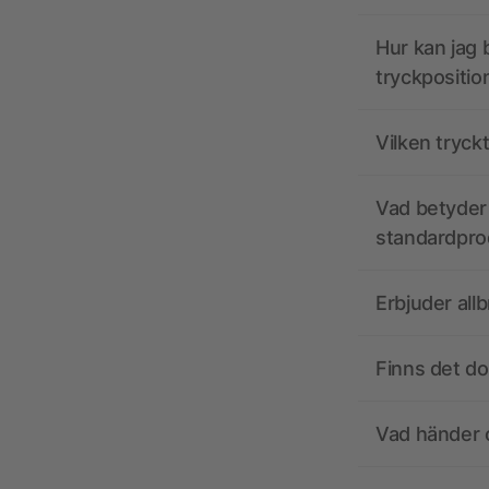
Hur kan jag b
tryckpositio
Vilken tryck
Vad betyder 
standardpro
Erbjuder all
Finns det d
Vad händer o