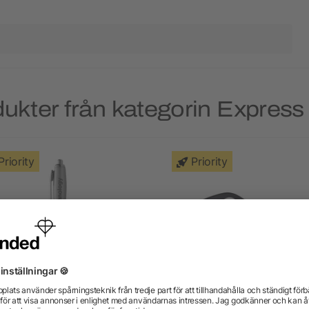
ukter från kategorin Express 
Priority
Priority