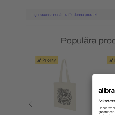
Inga recensioner ännu för denna produkt.
Populära prod
Priority