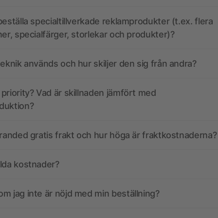
eställa specialtillverkade reklamprodukter (t.ex. flera
ner, specialfärger, storlekar och produkter)?
teknik används och hur skiljer den sig från andra?
priority? Vad är skillnaden jämfört med
duktion?
branded gratis frakt och hur höga är fraktkostnaderna?
olda kostnader?
m jag inte är nöjd med min beställning?