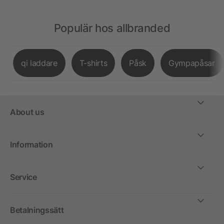
Populär hos allbranded
qi laddare
T-shirts
Påsk
Gympapåsar
About us
Information
Service
Betalningssätt