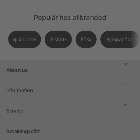
Populär hos allbranded
qi laddare
T-shirts
Påsk
Gympapåsar
About us
Information
Service
Betalningssätt