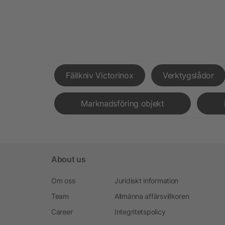
Fällkniv Victorinox
Verktygslådor
Marknadsföring objekt
About us
Om oss
Juridiskt information
Team
Allmänna affärsvillkoren
Career
Integritetspolicy