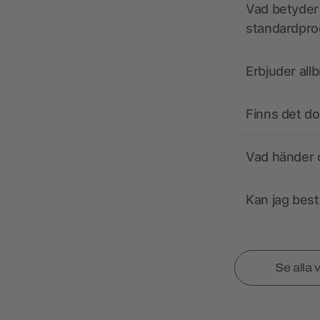
Vad betyder 
standardpro
Erbjuder all
Finns det d
Vad händer o
Kan jag best
Se alla 