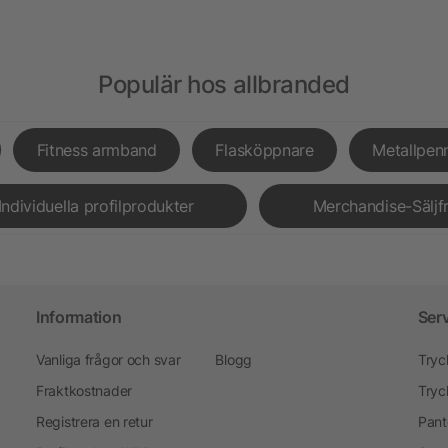
Populär hos allbranded
Fitness armband
Flasköppnare
Metallpen
Individuella profilprodukter
Merchandise-Säljf
Information
Ser
Vanliga frågor och svar
Blogg
Tryc
Fraktkostnader
Tryc
Registrera en retur
Pant