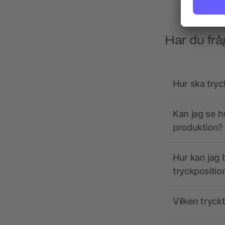
Har du frå
Hur ska tryc
Kan jag se h
produktion?
Hur kan jag b
tryckpositio
Vilken tryck