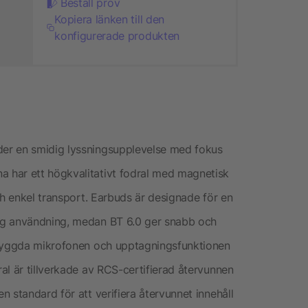
Beställ prov
Kopiera länken till den
konfigurerade produkten
er en smidig lyssningsupplevelse med fokus
 har ett högkvalitativt fodral med magnetisk
ch enkel transport. Earbuds är designade för en
ig användning, medan BT 6.0 ger snabb och
nbyggda mikrofonen och upptagningsfunktionen
al är tillverkade av RCS-certifierad återvunnen
 standard för att verifiera återvunnet innehåll