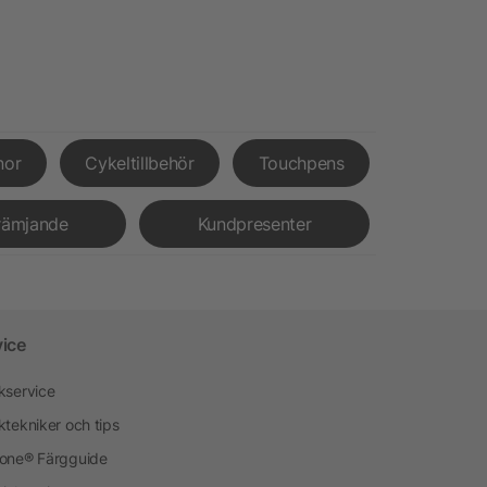
nor
Cykeltillbehör
Touchpens
rämjande
Kundpresenter
vice
kservice
ktekniker och tips
one® Färgguide