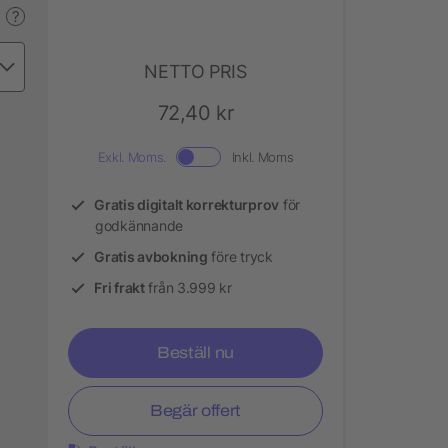
?
NETTO PRIS
72,40 kr
Exkl. Moms.
Inkl. Moms
Gratis digitalt korrekturprov
för
godkännande
Gratis avbokning
före tryck
Fri frakt
från 3.999 kr
Beställ nu
Begär offert