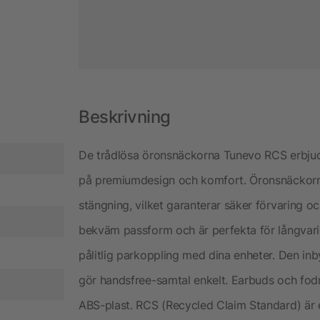
Beskrivning
De trådlösa öronsnäckorna Tunevo RCS erbjud
på premiumdesign och komfort. Öronsnäckorna
stängning, vilket garanterar säker förvaring o
bekväm passform och är perfekta för långvar
pålitlig parkoppling med dina enheter. Den i
gör handsfree-samtal enkelt. Earbuds och fodr
ABS-plast. RCS (Recycled Claim Standard) är en