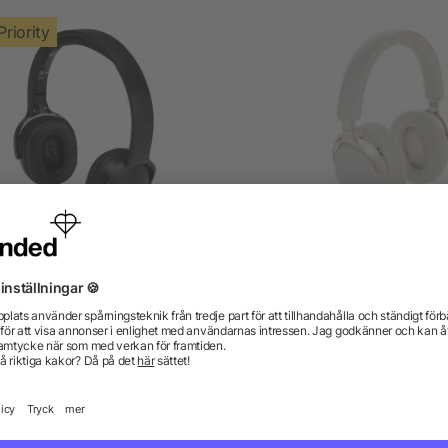
Priority
cha trådlösa Bluetooth®-
Soundpro RCS ANC-hörlur
rlurar av återvunnen plast
återvunnen plast
från 71,47 kr
från 254,23 kr