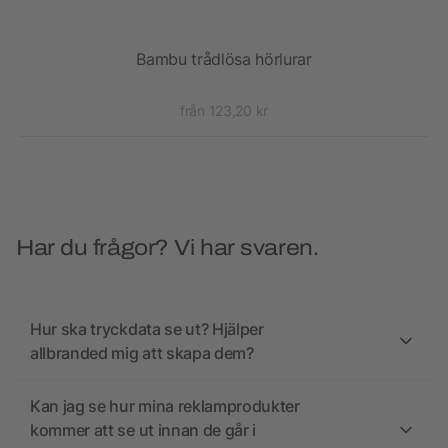
RCS
Bambu trådlösa hörlurar
Re
från 123,20 kr
Har du frågor? Vi har svaren.
Hur ska tryckdata se ut? Hjälper
allbranded mig att skapa dem?
Kan jag se hur mina reklamprodukter
kommer att se ut innan de går i