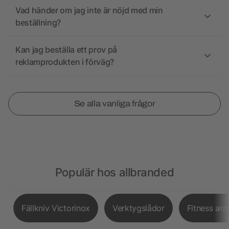
Vad händer om jag inte är nöjd med min
beställning?
Kan jag beställa ett prov på
reklamprodukten i förväg?
Se alla vanliga frågor
Populär hos allbranded
Fällkniv Victorinox
Verktygslådor
Fitness ar