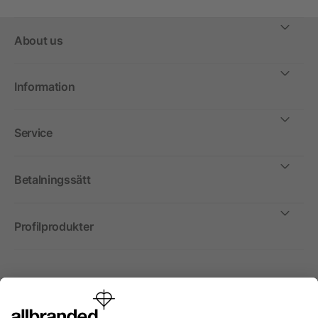
About us
Information
Service
Betalningssätt
Profilprodukter
Internationellt