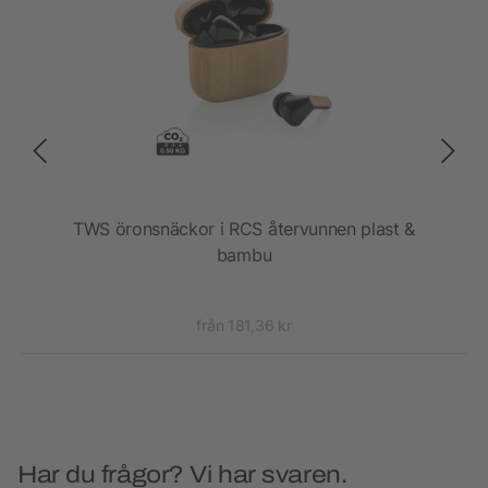
TWS öronsnäckor i RCS återvunnen plast &
Do
bambu
från 181,36 kr
Har du frågor? Vi har svaren.