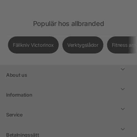
Populär hos allbranded
Fällkniv Victorinox
Verktygslådor
Fitness ar
About us
Information
Service
Betalningssätt