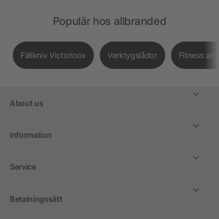
Populär hos allbranded
Fällkniv Victorinox
Verktygslådor
Fitness ar
About us
Information
Service
Betalningssätt