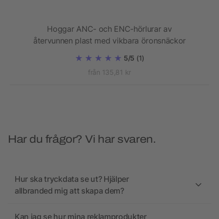
h®-
Hoggar ANC- och ENC-hörlurar av
återvunnen plast med vikbara öronsnäckor
5/5
(1)
från 135,81 kr
Har du frågor? Vi har svaren.
Hur ska tryckdata se ut? Hjälper
allbranded mig att skapa dem?
Kan jag se hur mina reklamprodukter