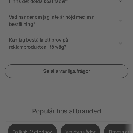
Finns det dolda kostnader?
Vad händer om jag inte är nöjd med min
beställning?
Kan jag beställa ett prov på
reklamprodukten i förväg?
Se alla vanliga frågor
Populär hos allbranded
Fällkniv Victorinox
Verktygslådor
Fitness ar