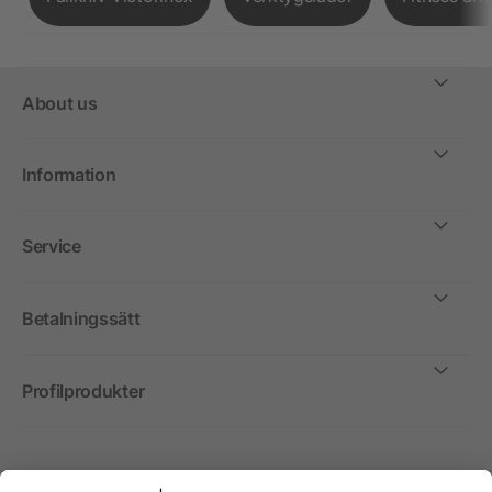
About us
Information
Service
Betalningssätt
Profilprodukter
Internationellt