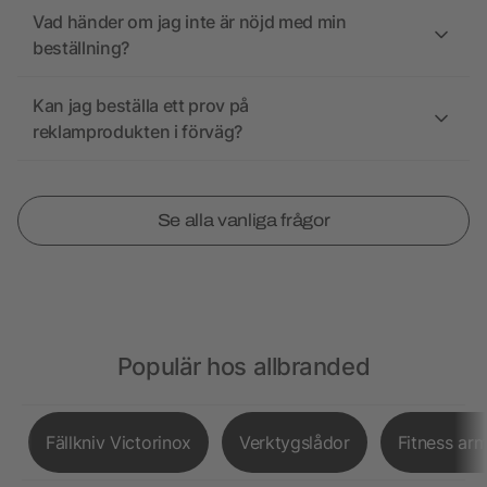
Vad händer om jag inte är nöjd med min
beställning?
Kan jag beställa ett prov på
reklamprodukten i förväg?
Se alla vanliga frågor
Populär hos allbranded
Fällkniv Victorinox
Verktygslådor
Fitness ar