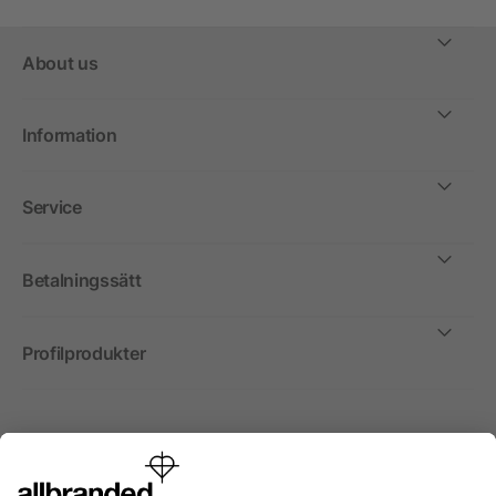
About us
Information
Service
Betalningssätt
Profilprodukter
Internationellt