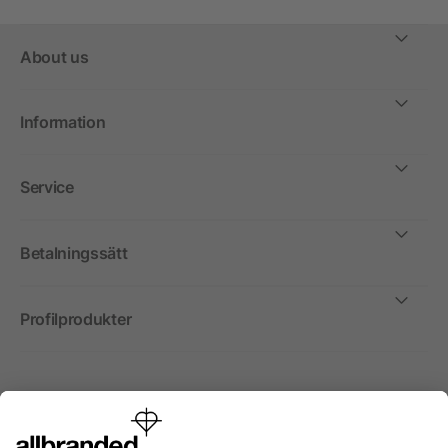
About us
Information
Service
Betalningssätt
Profilprodukter
Internationellt