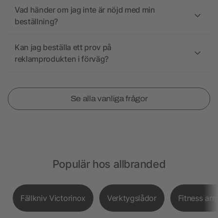
Vad händer om jag inte är nöjd med min
beställning?
Kan jag beställa ett prov på
reklamprodukten i förväg?
Se alla vanliga frågor
Populär hos allbranded
Fällkniv Victorinox
Verktygslådor
Fitness ar