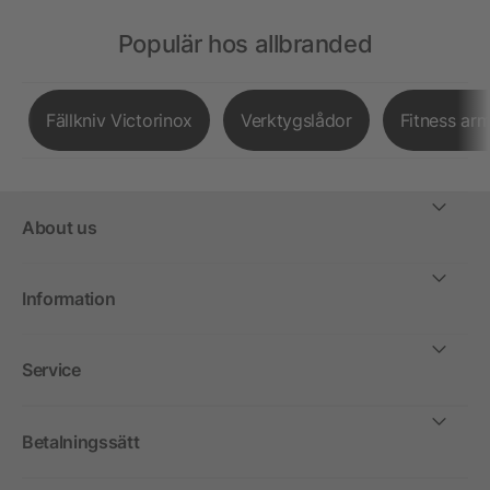
Populär hos allbranded
Fällkniv Victorinox
Verktygslådor
Fitness ar
About us
Information
Service
Betalningssätt