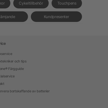
nor
Cykeltillbehör
Touchpens
rämjande
Kundpresenter
vice
kservice
ktekniker och tips
one® Färgguide
ialservice
akt
rvera bortskaffande av batterier