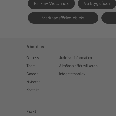
Fällkniv Victorinox
Verktygslådor
Marknadsföring objekt
About us
Om oss
Juridiskt information
Team
Allmänna affärsvillkoren
Career
Integritetspolicy
Nyheter
Kontakt
Frakt