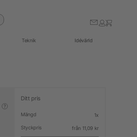
Teknik
Idévärld
Ditt pris
?
Mängd
1x
Styckpris
från 11,09 kr