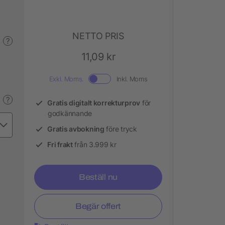
NETTO PRIS
?
11,09 kr
Exkl. Moms.
Inkl. Moms
?
Gratis digitalt korrekturprov
för
godkännande
Gratis avbokning
före tryck
Fri frakt
från 3.999 kr
Beställ nu
Begär offert