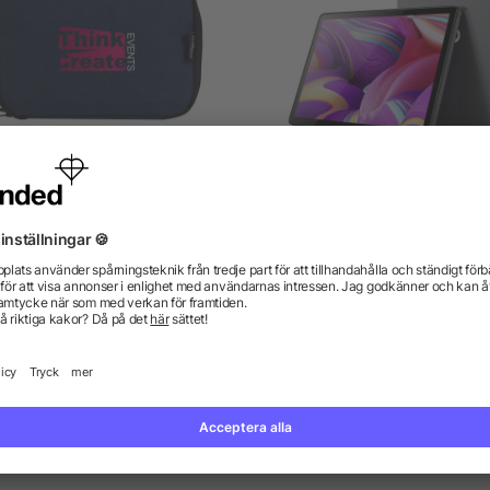
s teknikpåse av GRS RPET,
Prixton Nova 10,1 tum
1 l
surfplatta 4G 4/64GB
från 29,08 kr
från 1.630,34 kr
gor? Vi har svaren.