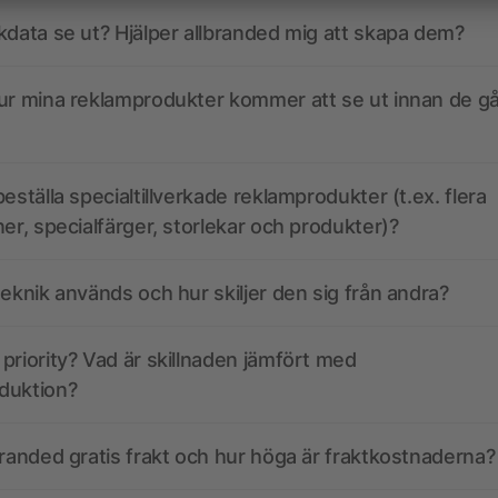
kdata se ut? Hjälper allbranded mig att skapa dem?
ur mina reklamprodukter kommer att se ut innan de går
eställa specialtillverkade reklamprodukter (t.ex. flera
ner, specialfärger, storlekar och produkter)?
teknik används och hur skiljer den sig från andra?
priority? Vad är skillnaden jämfört med
duktion?
branded gratis frakt och hur höga är fraktkostnaderna?