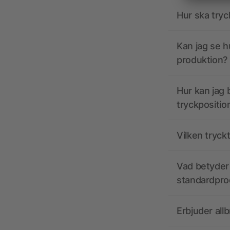
Hur ska tryc
Kan jag se h
produktion?
Hur kan jag b
tryckpositio
Vilken tryck
Vad betyder 
standardpro
Erbjuder all