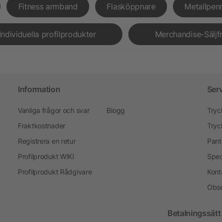
Fitness armband
Flasköppnare
Metallpen
Individuella profilprodukter
Merchandise-Säljf
Information
Ser
Vanliga frågor och svar
Blogg
Tryc
Fraktkostnader
Tryc
Registrera en retur
Pant
Profilprodukt WIKI
Spec
Profilprodukt Rådgivare
Kont
Obse
Betalningssätt