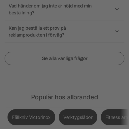
Vad händer om jag inte är nöjd med min
beställning?
Kan jag beställa ett prov på
reklamprodukten i förväg?
Se alla vanliga frågor
Populär hos allbranded
Fällkniv Victorinox
Verktygslådor
Fitness ar