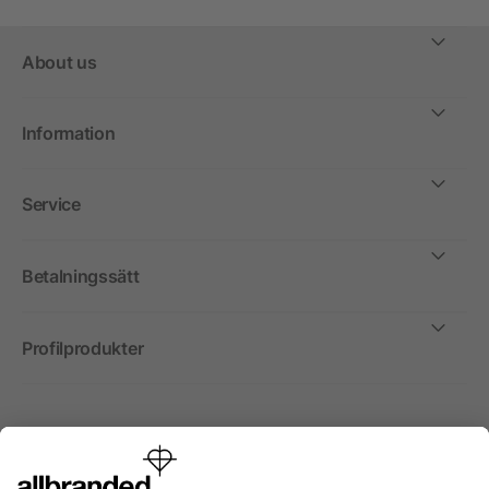
About us
Information
Service
Betalningssätt
Profilprodukter
Internationellt