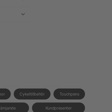
nor
Cykeltillbehör
Touchpens
rämjande
Kundpresenter