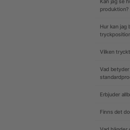
Kan jag se h
produktion?
Hur kan jag b
tryckpositio
Vilken tryck
Vad betyder 
standardpro
Erbjuder all
Finns det d
Vad händer o