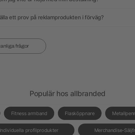
älla ett prov på reklamprodukten i förväg?
vanliga frågor
Populär hos allbranded
Fitness armband
Flasköppnare
Metallpen
Individuella profilprodukter
Merchandise-Säljf