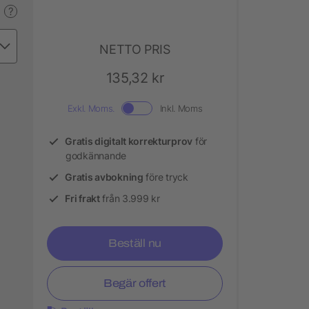
?
NETTO PRIS
135,32 kr
Exkl. Moms.
Inkl. Moms
Gratis digitalt korrekturprov
för
godkännande
Gratis avbokning
före tryck
Fri frakt
från 3.999 kr
Beställ nu
Begär offert