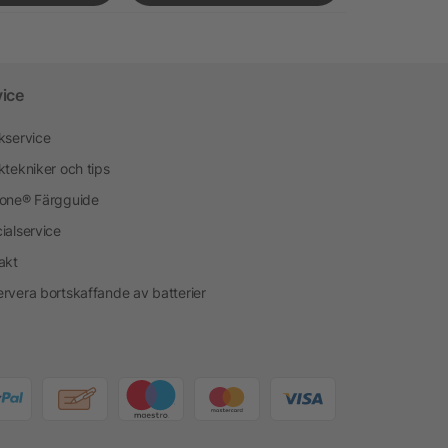
vice
kservice
ktekniker och tips
one® Färgguide
ialservice
akt
rvera bortskaffande av batterier