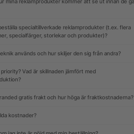
ur mina reklamprodukter kommer att se ut innan de går
eställa specialtillverkade reklamprodukter (t.ex. flera
ner, specialfärger, storlekar och produkter)?
teknik används och hur skiljer den sig från andra?
priority? Vad är skillnaden jämfört med
duktion?
branded gratis frakt och hur höga är fraktkostnaderna?
olda kostnader?
m jag inte är nöjd med min beställning?