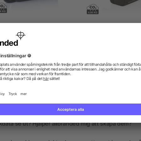
Laptopväska 15” PVC fri
Swiss Peak AWARE™ XX
weekend reseryggsäc
från 123,43 kr
från 508,57 kr
gor? Vi har svaren.
kdata se ut? Hjälper allbranded mig att skapa dem?