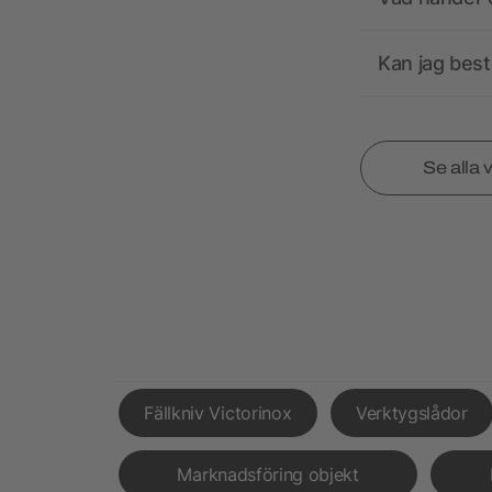
Kan jag best
Se alla 
Fällkniv Victorinox
Verktygslådor
Marknadsföring objekt