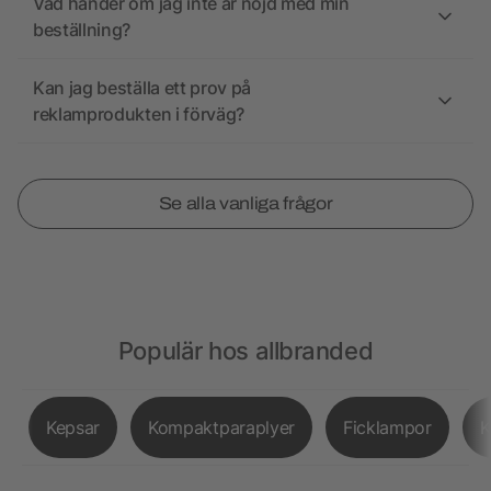
Vad händer om jag inte är nöjd med min
beställning?
Kan jag beställa ett prov på
reklamprodukten i förväg?
Se alla vanliga frågor
Populär hos allbranded
Kepsar
Kompaktparaplyer
Ficklampor
K