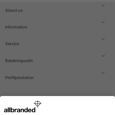
About us
Information
Service
Betalningssätt
Profilprodukter
Internationellt