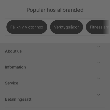
Populär hos allbranded
Fällkniv Victorinox
Verktygslådor
Fitness ar
About us
Information
Service
Betalningssätt