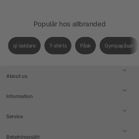
Populär hos allbranded
qi laddare
T-shirts
Påsk
Gympapåsar
About us
Information
Service
Betalningssätt