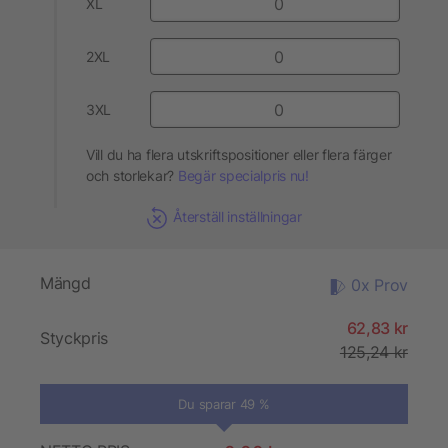
XL
2XL
3XL
Vill du ha flera utskriftspositioner eller flera färger
och storlekar?
Begär specialpris nu!
Återställ inställningar
Mängd
0x Prov
62,83 kr
Styckpris
125,24 kr
Du sparar 49 %