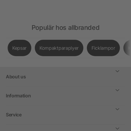
Populär hos allbranded
Kepsar
Kompaktparaplyer
Ficklampor
K
About us
Information
Service