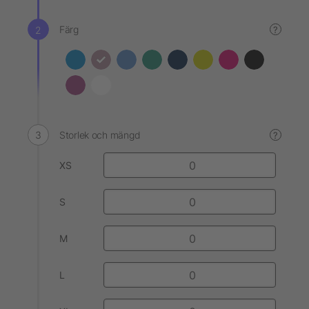
Färg
?
Storlek och mängd
?
XS
S
M
L