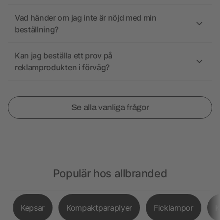
Vad händer om jag inte är nöjd med min
beställning?
Kan jag beställa ett prov på
reklamprodukten i förväg?
Se alla vanliga frågor
Populär hos allbranded
Kepsar
Kompaktparaplyer
Ficklampor
K