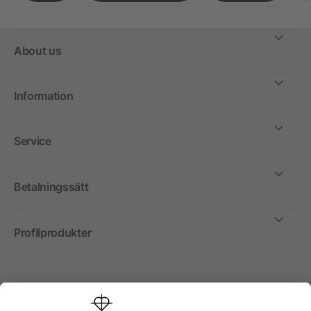
About us
Information
Service
Betalningssätt
Profilprodukter
Internationellt