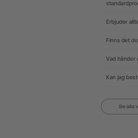
standardpro
Erbjuder all
Finns det d
Vad händer o
Kan jag best
Se alla 