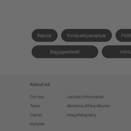
Kepsar
Kompaktparaplyer
Fick
Bagageetikett
Hörl
About us
Om oss
Juridiskt information
Team
Allmänna affärsvillkoren
Career
Integritetspolicy
Nyheter