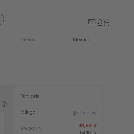
Teknik
Idévärld
Ditt pris
?
Mängd
0x Prov
49,98 kr
Styckpris
94,19 kr