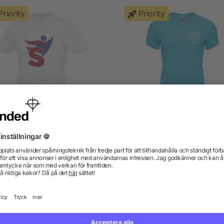
Priority
Priority
eros kortärmad herrtröja
Bahrain kortärmad funktion
shirt för dam
5/5
(1)
från 22,07 kr
från 14,71 kr