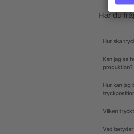
Har du frå
Hur ska tryc
Kan jag se h
produktion?
Hur kan jag b
tryckpositio
Vilken tryck
Vad betyder 