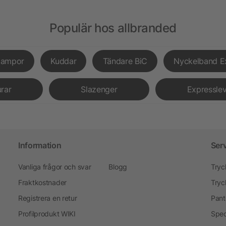
Populär hos allbranded
lampor
Kuddar
Tändare BiC
Nyckelband E
urar
Slazenger
Expressle
Information
Ser
Vanliga frågor och svar
Blogg
Tryc
Fraktkostnader
Tryc
Registrera en retur
Pant
Profilprodukt WIKI
Spec