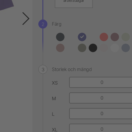
arbetsdagar
Färg
Storlek och mängd
XS
M
L
XL