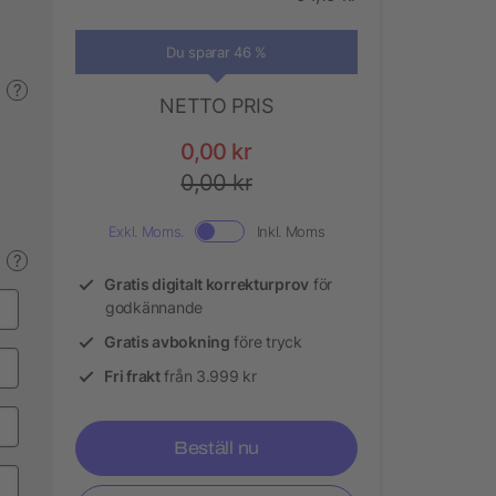
Du sparar 46 %
?
NETTO PRIS
0,00 kr
0,00 kr
Exkl. Moms.
Inkl. Moms
?
Gratis digitalt korrekturprov
för
godkännande
Gratis avbokning
före tryck
Fri frakt
från 3.999 kr
Beställ nu