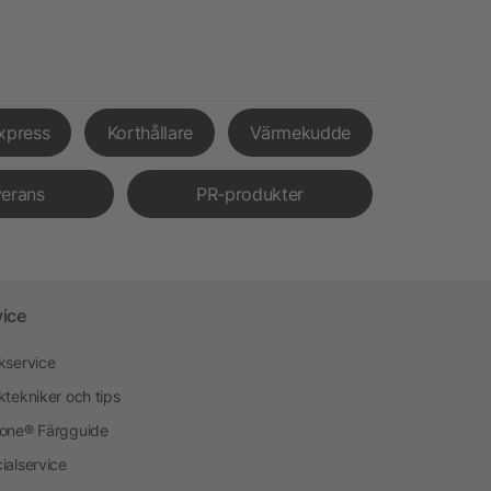
xpress
Korthållare
Värmekudde
verans
PR-produkter
vice
kservice
ktekniker och tips
one® Färgguide
ialservice