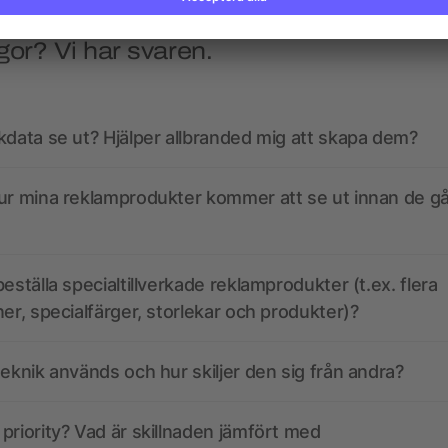
gor? Vi har svaren.
kdata se ut? Hjälper allbranded mig att skapa dem?
ur mina reklamprodukter kommer att se ut innan de går
eställa specialtillverkade reklamprodukter (t.ex. flera
ner, specialfärger, storlekar och produkter)?
teknik används och hur skiljer den sig från andra?
priority? Vad är skillnaden jämfört med