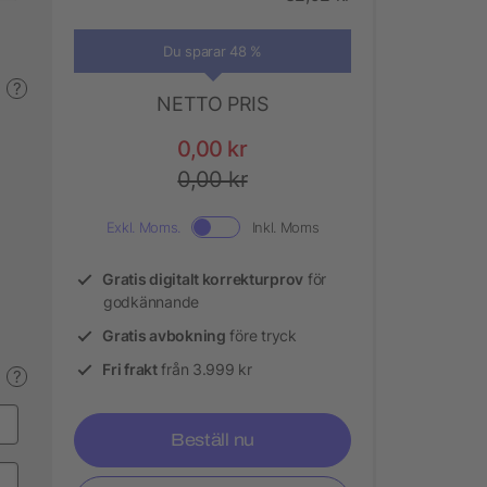
Du sparar 48 %
?
NETTO PRIS
0,00 kr
0,00 kr
Exkl. Moms.
Inkl. Moms
Gratis digitalt korrekturprov
för
godkännande
Gratis avbokning
före tryck
Fri frakt
från 3.999 kr
?
Beställ nu