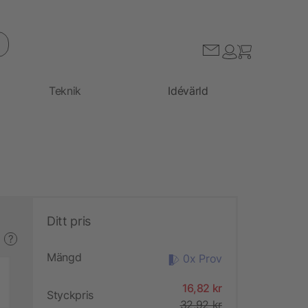
Teknik
Idévärld
Ditt pris
?
Mängd
0x Prov
16,82 kr
Styckpris
32,92 kr