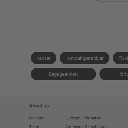
Kepsar
Kompaktparaplyer
Fick
Bagageetikett
Hörl
About us
Om oss
Juridiskt information
Team
Allmänna affärsvillkoren