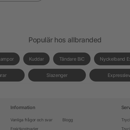
Populär hos allbranded
lampor
Kuddar
Tändare BiC
Nyckelband E
urar
Slazenger
Expressle
Information
Ser
Vanliga frågor och svar
Blogg
Tryc
Fraktkostnader
Tryc