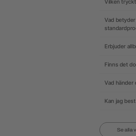
Vilken tryck
Vad betyder 
standardpro
Erbjuder all
Finns det d
Vad händer o
Kan jag best
Se alla 