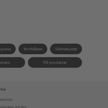
xpress
Korthållare
Värmekudde
verans
PR-produkter
vice
kservice
ktekniker och tips