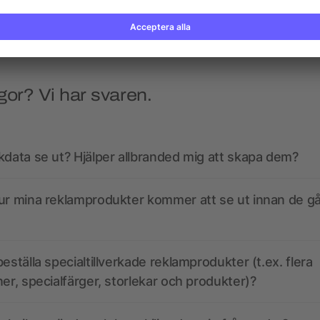
gor? Vi har svaren.
kdata se ut? Hjälper allbranded mig att skapa dem?
ur mina reklamprodukter kommer att se ut innan de går
eställa specialtillverkade reklamprodukter (t.ex. flera
ner, specialfärger, storlekar och produkter)?