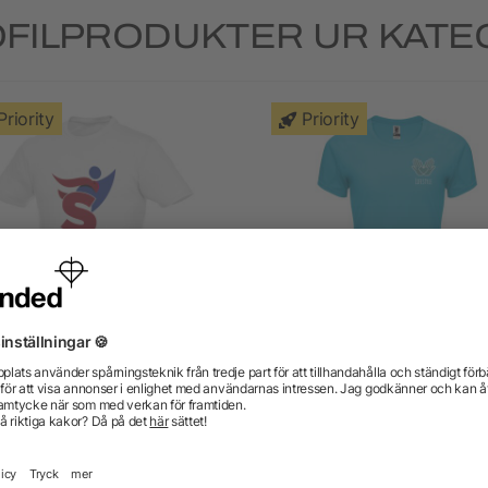
FILPRODUKTER UR KATEG
Priority
Priority
eros kortärmad herrtröja
Bahrain kortärmad funktion
shirt för dam
5/5
(1)
från 22,07 kr
från 14,71 kr