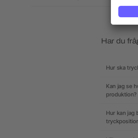
Har du frå
Hur ska tryc
Kan jag se h
produktion?
Hur kan jag b
tryckpositio