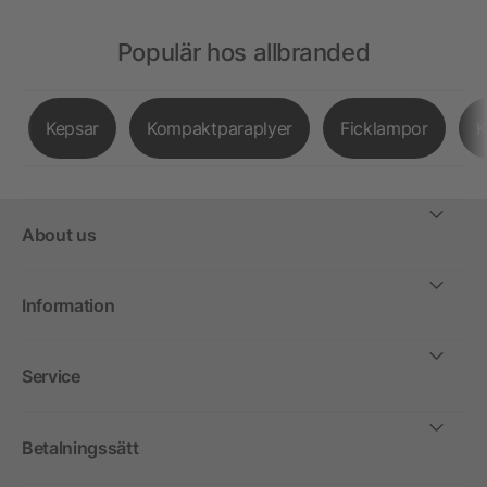
Populär hos allbranded
Kepsar
Kompaktparaplyer
Ficklampor
K
About us
Information
Service
Betalningssätt