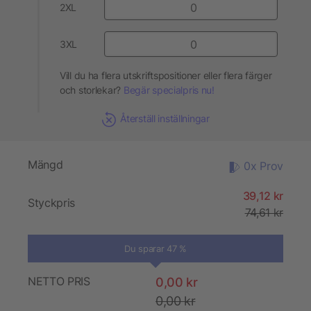
2XL
3XL
Vill du ha flera utskriftspositioner eller flera färger
och storlekar?
Begär specialpris nu!
Återställ inställningar
Mängd
0x Prov
39,12 kr
Styckpris
74,61 kr
Du sparar 47 %
NETTO PRIS
0,00 kr
0,00 kr