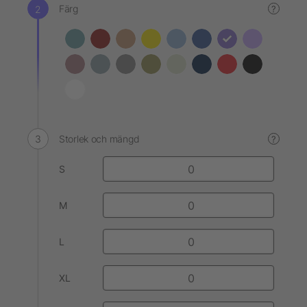
Färg
?
Storlek och mängd
?
S
M
L
XL