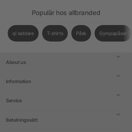
Populär hos allbranded
qi laddare
T-shirts
Påsk
Gympapåsar
About us
Information
Service
Betalningssätt