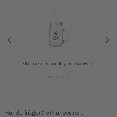
Glasburk med handtag och skruvlock
L
från 15,61 kr
Har du frågor? Vi har svaren.