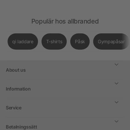
Populär hos allbranded
qi laddare
T-shirts
Påsk
Gympapåsar
About us
Information
Service
Betalningssätt