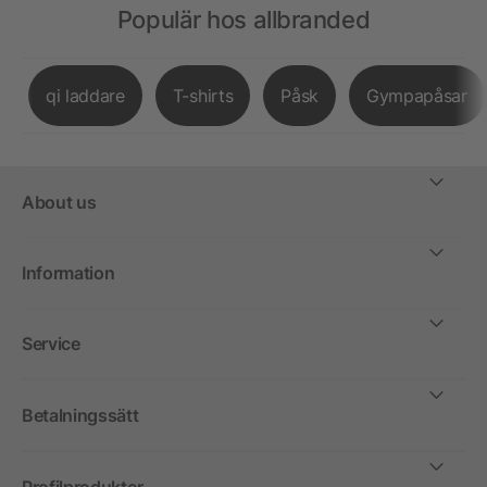
Populär hos allbranded
qi laddare
T-shirts
Påsk
Gympapåsar
About us
Information
Service
Betalningssätt