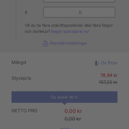
8
Vill du ha flera utskriftspositioner eller flera färger
och storlekar?
Begär specialpris nu!
Återställ inställningar
Mängd
0x Prov
78,94 kr
Styckpris
157,23 kr
Du sparar 49 %
NETTO PRIS
0,00 kr
0,00 kr