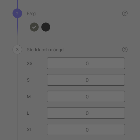
Färg
?
Storlek och mängd
?
XS
S
M
L
XL