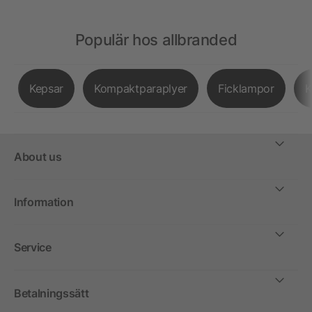
Populär hos allbranded
Kepsar
Kompaktparaplyer
Ficklampor
K
About us
Information
Service
Betalningssätt