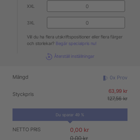
XXL
3XL
Vill du ha flera utskriftspositioner eller flera färger
och storlekar?
Begär specialpris nu!
Återställ inställningar
Mängd
0x Prov
63,99 kr
Styckpris
127,56 kr
Du sparar 49 %
NETTO PRIS
0,00 kr
0,00 kr