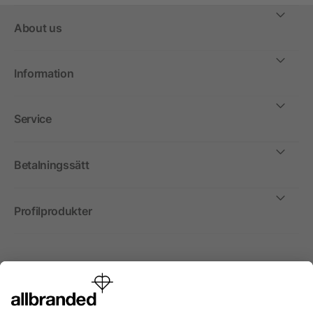
About us
Information
Service
Betalningssätt
Profilprodukter
Internationellt