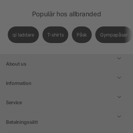
Populär hos allbranded
qi laddare
T-shirts
Påsk
Gympapåsar
About us
Information
Service
Betalningssätt