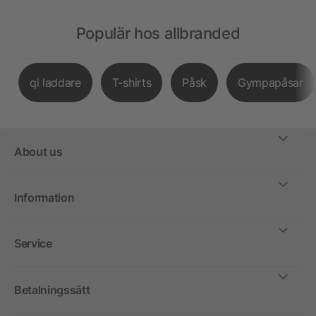
Populär hos allbranded
qi laddare
T-shirts
Påsk
Gympapåsar
About us
Information
Service
Betalningssätt