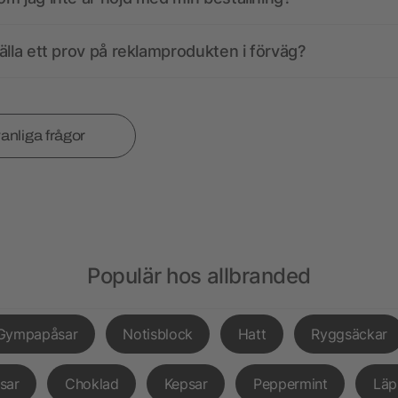
älla ett prov på reklamprodukten i förväg?
vanliga frågor
Populär hos allbranded
Gympapåsar
Notisblock
Hatt
Ryggsäckar
sar
Choklad
Kepsar
Peppermint
Läp