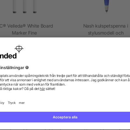
IC® Velleda® White Board
Nash kulspetspenna i
Marker Fine
stylusmodell och
överstrykningspenna
från 3,05 kr
från 4,44 kr
gor? Vi har svaren.
kdata se ut? Hjälper allbranded mig att skapa dem?