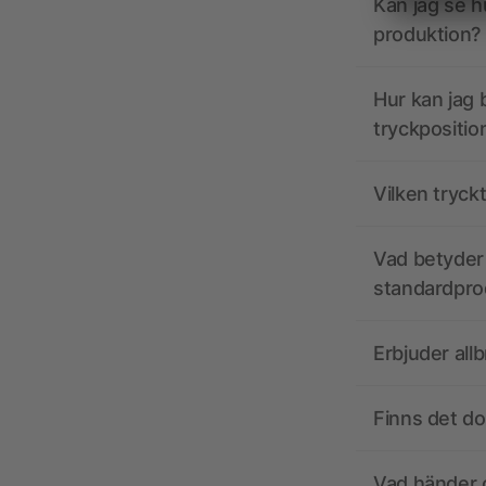
Kan jag se h
produktion?
Hur kan jag b
tryckpositio
Vilken tryck
Vad betyder 
standardpro
Erbjuder all
Finns det d
Vad händer o