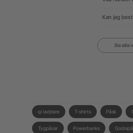
Kan jag best
Se alla 
qi laddare
T-shirts
Påsk
Tygpåsar
Powerbanks
Godispå