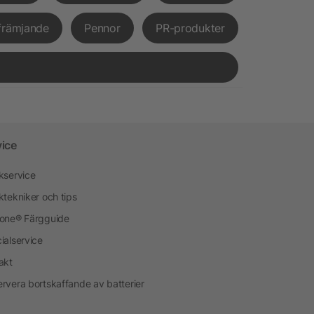
främjande
Pennor
PR-produkter
vice
kservice
ktekniker och tips
one® Färgguide
ialservice
akt
rvera bortskaffande av batterier