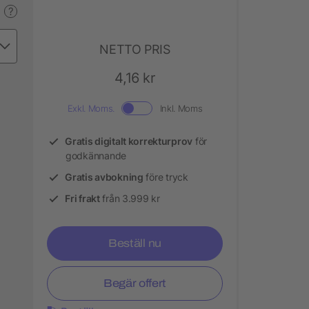
?
NETTO PRIS
4,16 kr
Exkl. Moms.
Inkl. Moms
Gratis digitalt korrekturprov
för
godkännande
Gratis avbokning
före tryck
Fri frakt
från 3.999 kr
Beställ nu
Begär offert