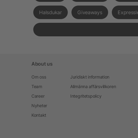
Halsdukar
Giveaways
Expressl
About us
Om oss
Juridiskt information
Team
Allmänna affärsvillkoren
Career
Integritetspolicy
Nyheter
Kontakt