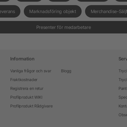
everans
Marknadsföring objekt
Merchandise-Sälj
Presenter för medarbetare
Information
Ser
Vanliga frågor och svar
Blogg
Tryc
Fraktkostnader
Tryc
Registrera en retur
Pant
Profilprodukt WIKI
Spec
Profilprodukt Rådgivare
Kont
Obse