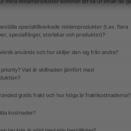
ur mina reklamprodukter kommer att se ut innan de går
eställa specialtillverkade reklamprodukter (t.ex. flera
ner, specialfärger, storlekar och produkter)?
teknik används och hur skiljer den sig från andra?
priority? Vad är skillnaden jämfört med
duktion?
branded gratis frakt och hur höga är fraktkostnaderna?
olda kostnader?
m jag inte är nöjd med min beställning?