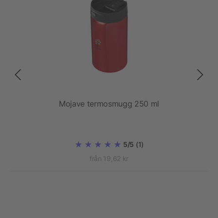
Mojave termosmugg 250 ml
E
5/5
(1)
från 19,62 kr