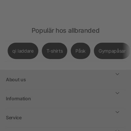
Populär hos allbranded
qi laddare
T-shirts
Påsk
Gympapåsar
About us
Information
Service