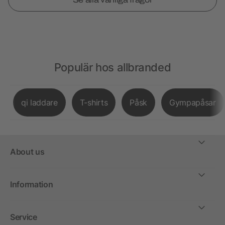
Populär hos allbranded
qi laddare
T-shirts
Påsk
Gympapåsar
About us
Information
Service