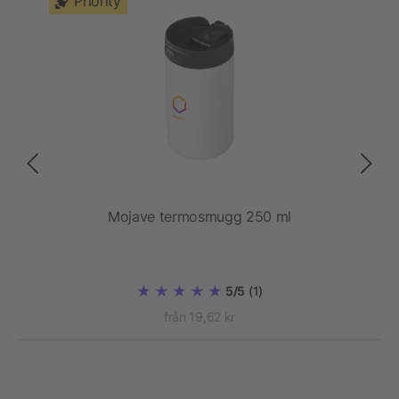
Priority
ritt
Mojave termosmugg 250 ml
E
5/5
(1)
från 19,62 kr