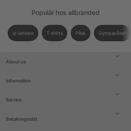
Populär hos allbranded
qi laddare
T-shirts
Påsk
Gympapåsar
About us
Information
Service
Betalningssätt