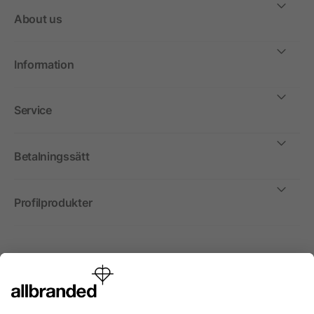
About us
Information
Service
Betalningssätt
Profilprodukter
Internationellt