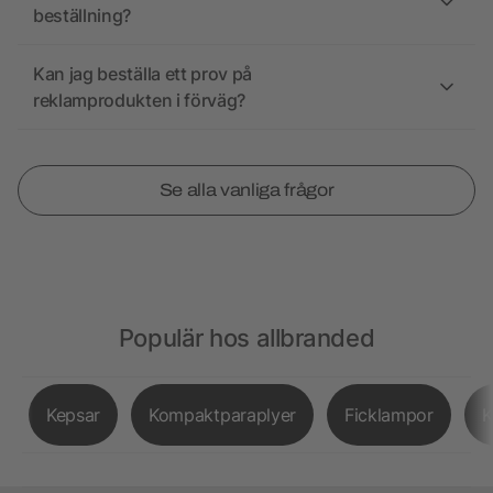
beställning?
Kan jag beställa ett prov på
reklamprodukten i förväg?
Se alla vanliga frågor
Populär hos allbranded
Kepsar
Kompaktparaplyer
Ficklampor
K