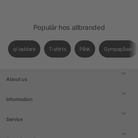
Populär hos allbranded
qi laddare
T-shirts
Påsk
Gympapåsar
About us
Information
Service