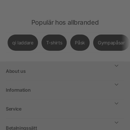
Populär hos allbranded
qi laddare
T-shirts
Påsk
Gympapåsar
About us
Information
Service
Betalningssätt