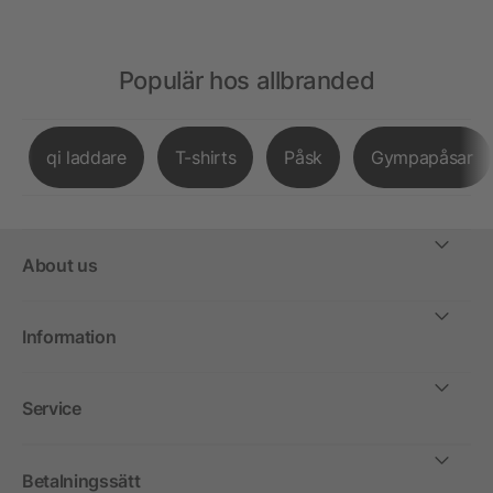
Populär hos allbranded
qi laddare
T-shirts
Påsk
Gympapåsar
About us
Information
Service
Betalningssätt