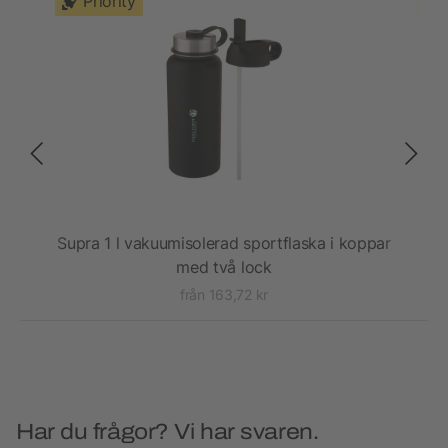
Priority
n
Supra 1 l vakuumisolerad sportflaska i koppar
T
med två lock
från 163,72 kr
Har du frågor? Vi har svaren.