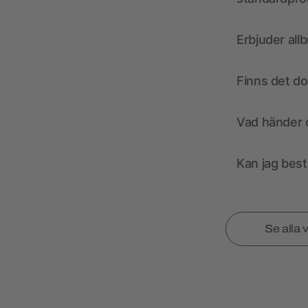
Erbjuder all
Finns det d
Vad händer o
Kan jag best
Se alla 