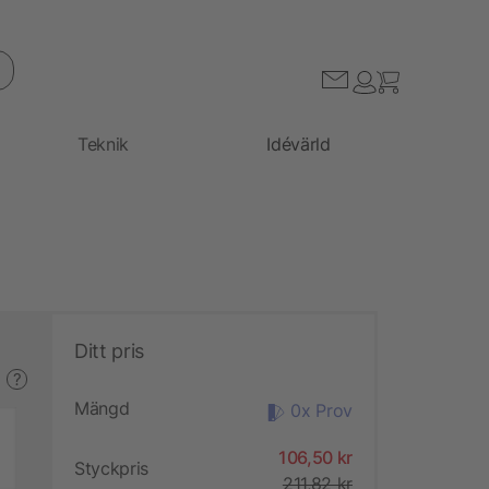
Teknik
Idévärld
Ditt pris
?
Mängd
0x Prov
106,50 kr
Styckpris
211,82 kr