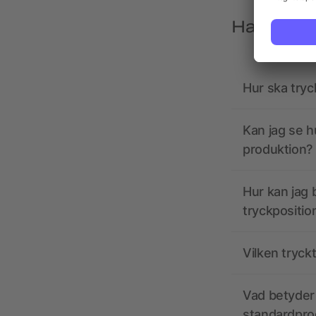
Har du frå
Hur ska tryc
Kan jag se h
produktion?
Hur kan jag b
tryckpositio
Vilken tryck
Vad betyder 
standardpro