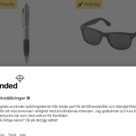
Priority
Priority
Nash kulspetspenna
Sun Ray solglasögon
4.8/5
(5)
från 1,05 kr
från 3,97 kr