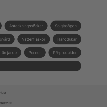
Anteckningsböcker
Solglasögon
pvård
Vattenflaskor
Handdukar
främjande
Pennor
PR-produkter
vice
kservice