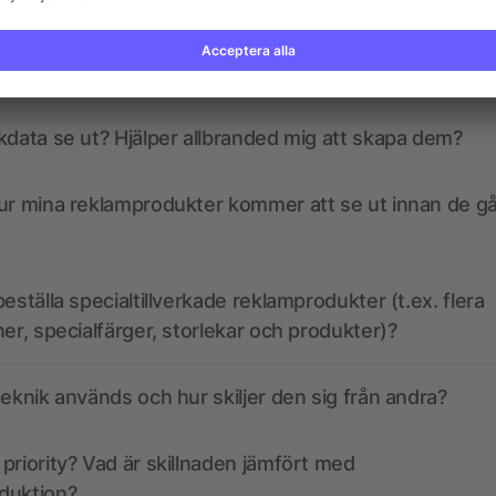
gor? Vi har svaren.
kdata se ut? Hjälper allbranded mig att skapa dem?
ur mina reklamprodukter kommer att se ut innan de går
eställa specialtillverkade reklamprodukter (t.ex. flera
ner, specialfärger, storlekar och produkter)?
teknik används och hur skiljer den sig från andra?
priority? Vad är skillnaden jämfört med
duktion?