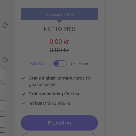
Du sparar 49 %
?
NETTO PRIS
0,00 kr
0,00 kr
?
Exkl. Moms.
Inkl. Moms
Gratis digitalt korrekturprov
för
godkännande
Gratis avbokning
före tryck
Fri frakt
från 3.999 kr
Beställ nu