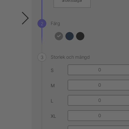
arbetsdagar
Färg
Storlek och mängd
S
M
L
XL