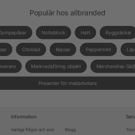
Populär hos allbranded
Gympapåsar
Notisblock
Hatt
Ryggsäckar
sar
Choklad
Kepsar
Peppermint
Läp
everans
Marknadsföring objekt
Merchandise-Sälj
Presenter för medarbetare
Information
Ser
Vanliga frågor och svar
Blogg
Tryc