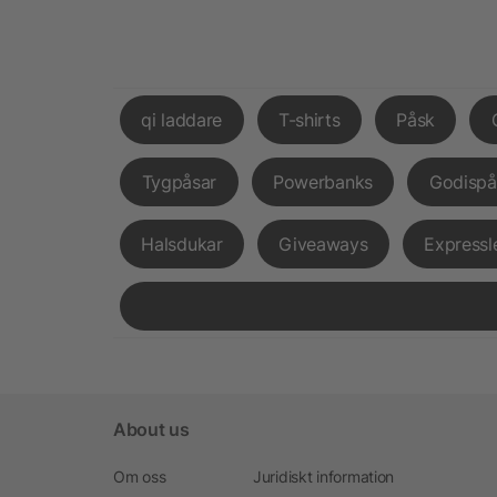
qi laddare
T-shirts
Påsk
Tygpåsar
Powerbanks
Godispå
Halsdukar
Giveaways
Expressl
About us
Om oss
Juridiskt information