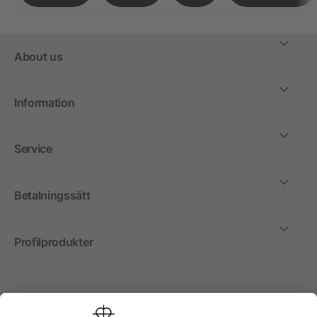
About us
Information
Service
Betalningssätt
Profilprodukter
Internationellt