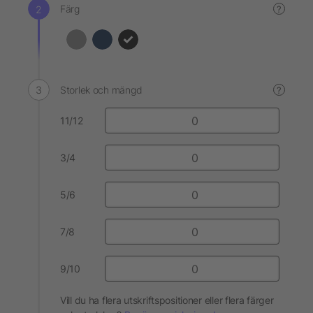
Färg
?
Storlek och mängd
?
11/12
3/4
5/6
7/8
9/10
Vill du ha flera utskriftspositioner eller flera färger