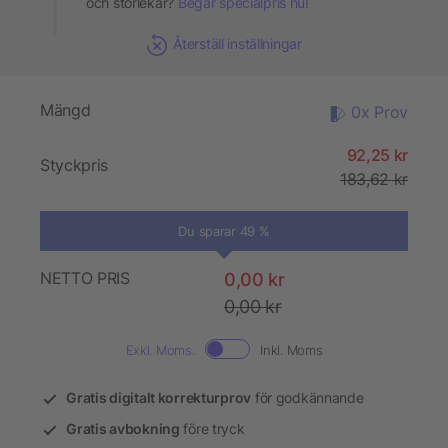
och storlekar?
Begär specialpris nu!
Återställ inställningar
Mängd
0x Prov
92,25 kr
Styckpris
183,62 kr
Du sparar 49 %
NETTO PRIS
0,00 kr
0,00 kr
Exkl. Moms.
Inkl. Moms
Gratis digitalt korrekturprov
för godkännande
Gratis avbokning
före tryck