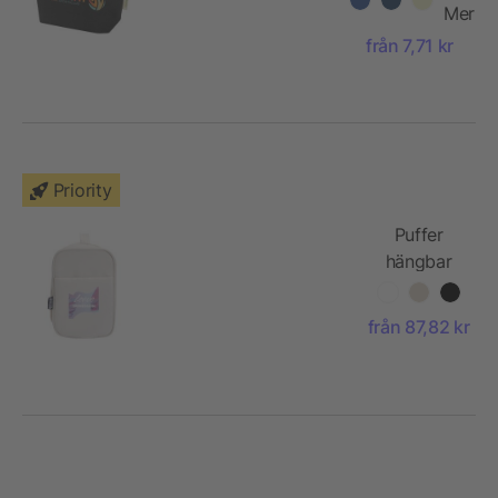
ekologiskt
Mer
OCS-
från 7,71 kr
material, 1 l
Priority
Puffer
hängbar
necessär
av
från 87,82 kr
återvunnen
GRS, 8 l