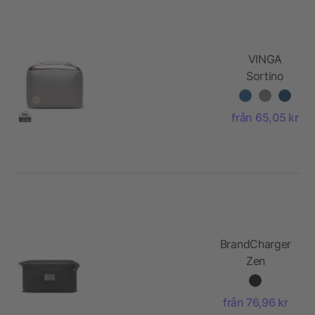
VINGA
Sortino
RCS
necessär
från 65,05 kr
BrandCharger
Zen
multifunctional
bag
från 76,96 kr