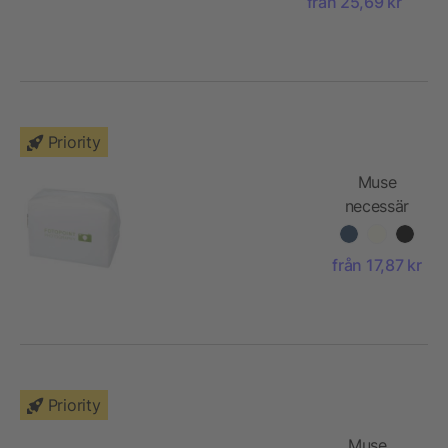
från 25,69 kr
Priority
Muse
necessär
av GRS
RPET
från 17,87 kr
Priority
Muse