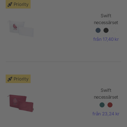
Priority
Swift
necessärset
av GRS-
certifierat
från 17,40 kr
återvunnet
material
Priority
Swift
necessärset
av GRS-
certifierad
från 23,24 kr
återvunnen
sammet