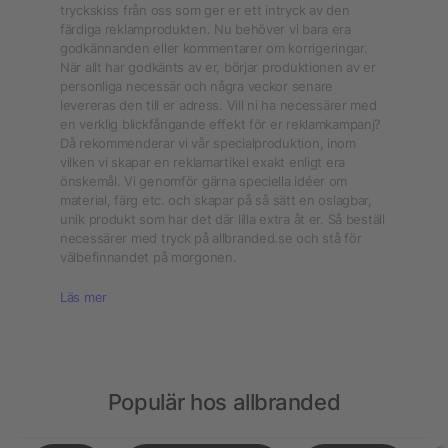
tryckskiss från oss som ger er ett intryck av den
färdiga reklamprodukten. Nu behöver vi bara era
godkännanden eller kommentarer om korrigeringar.
När allt har godkänts av er, börjar produktionen av er
personliga necessär och några veckor senare
levereras den till er adress. Vill ni ha necessärer med
en verklig blickfångande effekt för er reklamkampanj?
Då rekommenderar vi vår specialproduktion, inom
vilken vi skapar en reklamartikel exakt enligt era
önskemål. Vi genomför gärna speciella idéer om
material, färg etc. och skapar på så sätt en oslagbar,
unik produkt som har det där lilla extra åt er. Så beställ
necessärer med tryck på allbranded.se och stå för
välbefinnandet på morgonen.
Läs mer
Populär hos allbranded