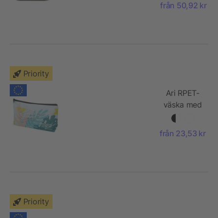
från 50,92 kr
GRS-
material
Priority
Ari RPET-
väska med
sublimering
– liten
från 23,53 kr
Priority