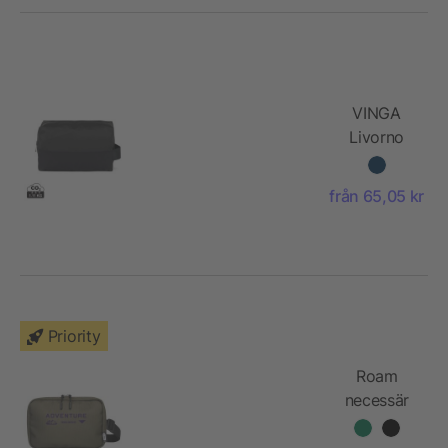
VINGA
Livorno
GRS
återvunnen
från 65,05 kr
polyester
necessär
Priority
Roam
necessär
av
återvunnet