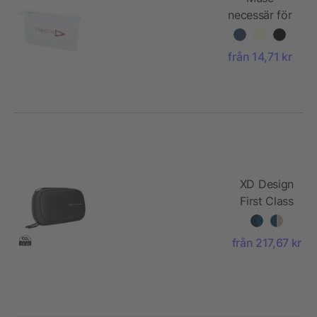
necessär för
toalettartiklar
av GRS RPET
från 14,71 kr
XD Design
First Class
All-in-One
fodral
från 217,67 kr