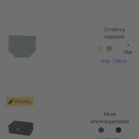
Corduroy
zippered
cosmetic
+
pouch Tia
Mer
från 7,46 kr
Priority
Muse
sminkorganisatör
av GRS RPET