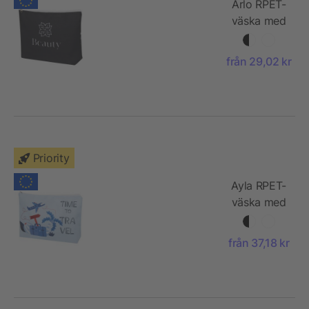
Arlo RPET-
väska med
sublimering
–
från 29,02 kr
mellanstor
Priority
Ayla RPET-
väska med
sublimering
– stor
från 37,18 kr