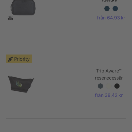
AWARE™
rPET
necessär
från 64,93 kr
Priority
Trip Aware™
resenecessär
av
återvunnet
från 38,42 kr
material på
6 l