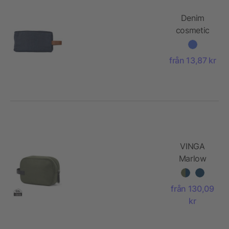
Denim
cosmetic
bag
Marianne
från 13,87 kr
VINGA
Marlow
RCS
återvunnen
från 130,09
polyester
kr
necessär