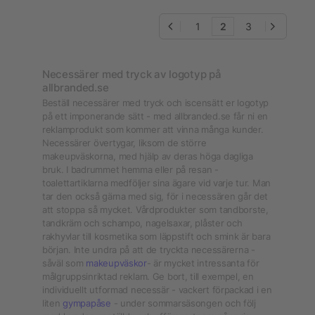
1
2
3
Necessärer med tryck av logotyp på
allbranded.se
Beställ necessärer med tryck och iscensätt er logotyp
på ett imponerande sätt - med allbranded.se får ni en
reklamprodukt som kommer att vinna många kunder.
Necessärer övertygar, liksom de större
makeupväskorna, med hjälp av deras höga dagliga
bruk. I badrummet hemma eller på resan -
toalettartiklarna medföljer sina ägare vid varje tur. Man
tar den också gärna med sig, för i necessären går det
att stoppa så mycket. Vårdprodukter som tandborste,
tandkräm och schampo, nagelsaxar, plåster och
rakhyvlar till kosmetika som läppstift och smink är bara
början. Inte undra på att de tryckta necessärerna -
såväl som
makeupväskor
- är mycket intressanta för
målgruppsinriktad reklam. Ge bort, till exempel, en
individuellt utformad necessär - vackert förpackad i en
liten
gympapåse
- under sommarsäsongen och följ