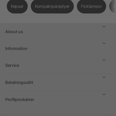
Kepsar
Kompaktparaplyer
Ficklampor
K
About us
Information
Service
Betalningssätt
Profilprodukter