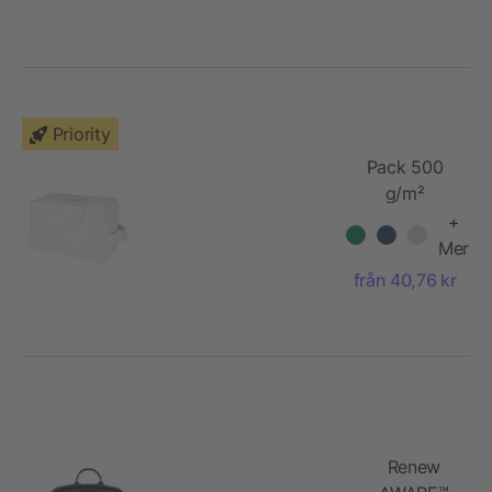
Priority
Pack 500
g/m²
necessär av
+
Aware™-
Mer
återvunnet
från 40,76 kr
material
Renew