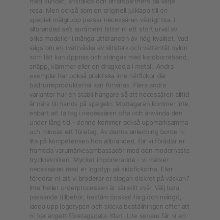
med kunder, anställda och affärspartners på varje
resa. Men också som en originell julklapp till en
speciell målgrupp passar necessären väldigt bra. I
allbranded.se’s sortiment hittar ni ett stort urval av
olika modeller i många utföranden av hög kvalitet. Vad
sägs om en tvättväska av slitstark och vattentät nylon
som lätt kan öppnas och stängas med kardborreband,
snäpp, klämmor eller en dragkedja i metall. Andra
exemplar har också praktiska inre nätfickor där
badrumsprodukterna kan förvaras. Flera andra
varianter har en stabil hängare så att necessären alltid
är nära till hands på spegeln. Mottagaren kommer inte
enbart att ta tag i necessären ofta och använda den
under lång tid - denne kommer också uppmärksamma
och minnas ert företag. Av denna anledning borde ni
lita på kompetensen hos allbranded, för vi förädlar er
framtida varumärkesambassadör med den modernaste
trycktekniken. Mycket imponerande - vi märker
necessären med er logotyp på sidofickorna. Eller
föredrar ni att vi broderar er slogan diskret på väskan?
Inte heller orderprocessen är särskilt svår. Välj bara
passande tillbehör, bestäm önskad färg och mängd,
ladda upp logotypen och skicka beställningen efter att
ni har angett företagsdata. Klart. Lite senare får ni en