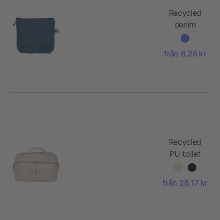
Recycled
denim
cosmetic
bag Orin
från 8,26 kr
Recycled
PU toilet
bag Alon
från 28,17 kr