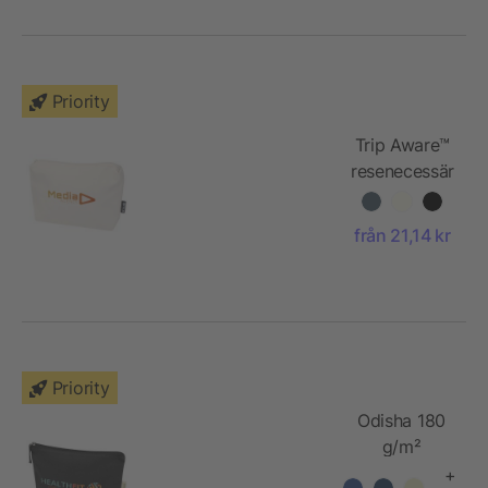
Priority
Trip Aware™
resenecessär
av
återvunnet
från 21,14 kr
material på
2 l
Priority
Odisha 180
g/m²
necessär av
+