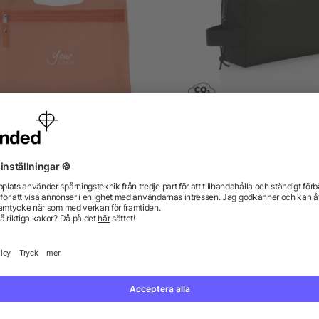
Necessär i frostad plast
Impact AWARE™ basic R
necessär
från 7,25 kr
från 21,49 kr
gor? Vi har svaren.