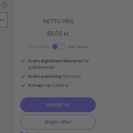
?
NETTO PRIS
65,05 kr
Exkl. Moms.
Inkl. Moms
Gratis digitalt korrekturprov
för
godkännande
Gratis avbokning
före tryck
Fri frakt
från 3.999 kr
Beställ nu
Begär offert