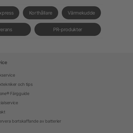
xpress
Korthållare
Värmekudde
verans
PR-produkter
vice
kservice
ktekniker och tips
one® Färgguide
ialservice
akt
rvera bortskaffande av batterier