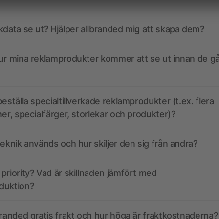
kdata se ut? Hjälper allbranded mig att skapa dem?
ur mina reklamprodukter kommer att se ut innan de går
eställa specialtillverkade reklamprodukter (t.ex. flera
ner, specialfärger, storlekar och produkter)?
teknik används och hur skiljer den sig från andra?
priority? Vad är skillnaden jämfört med
duktion?
branded gratis frakt och hur höga är fraktkostnaderna?