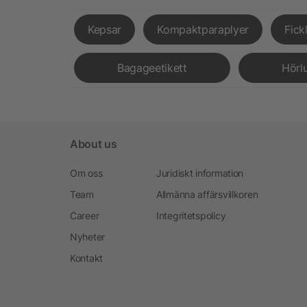
Kepsar
Kompaktparaplyer
Fick
Bagageetikett
Hörl
About us
Om oss
Juridiskt information
Team
Allmänna affärsvillkoren
Career
Integritetspolicy
Nyheter
Kontakt