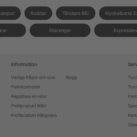
lampor
Kuddar
Tändare BiC
Nyckelband E
urar
Slazenger
Expressle
Information
Ser
Vanliga frågor och svar
Blogg
Tryc
Fraktkostnader
Tryc
Registrera en retur
Pant
Profilprodukt WIKI
Spec
Profilprodukt Rådgivare
Kont
Obse