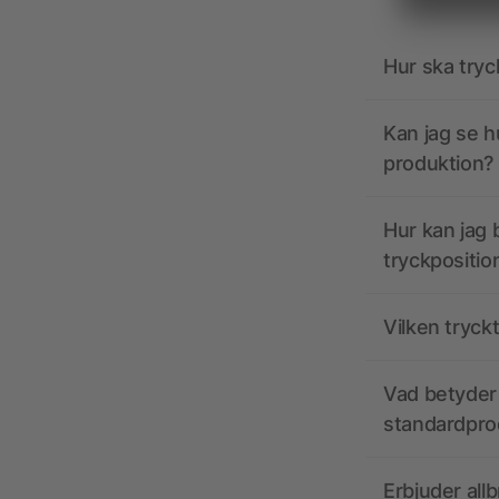
Hur ska tryc
Kan jag se h
produktion?
Hur kan jag b
tryckpositio
Vilken tryck
Vad betyder 
standardpro
Erbjuder all