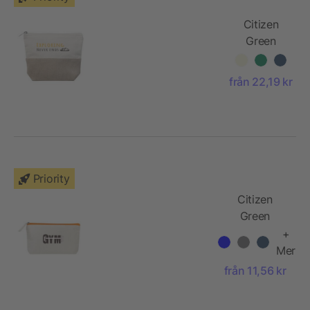
Citizen
Green
Today
resepåse
från 22,19 kr
Priority
Citizen
Green
Biutifulday
+
resepåse
Mer
från 11,56 kr