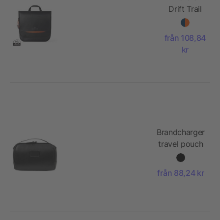
Drift Trail
RCS
necessär
från 108,84
3L
kr
Brandcharger
travel pouch
Virtuo Ora
från 88,24 kr