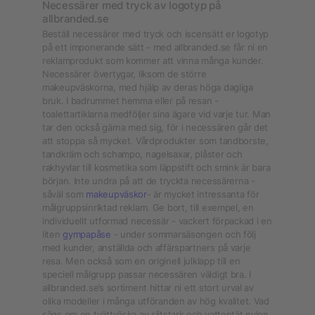
Necessärer med tryck av logotyp på
allbranded.se
Beställ necessärer med tryck och iscensätt er logotyp
på ett imponerande sätt - med allbranded.se får ni en
reklamprodukt som kommer att vinna många kunder.
Necessärer övertygar, liksom de större
makeupväskorna, med hjälp av deras höga dagliga
bruk. I badrummet hemma eller på resan -
toalettartiklarna medföljer sina ägare vid varje tur. Man
tar den också gärna med sig, för i necessären går det
att stoppa så mycket. Vårdprodukter som tandborste,
tandkräm och schampo, nagelsaxar, plåster och
rakhyvlar till kosmetika som läppstift och smink är bara
början. Inte undra på att de tryckta necessärerna -
såväl som
makeupväskor
- är mycket intressanta för
målgruppsinriktad reklam. Ge bort, till exempel, en
individuellt utformad necessär - vackert förpackad i en
liten
gympapåse
- under sommarsäsongen och följ
med kunder, anställda och affärspartners på varje
resa. Men också som en originell julklapp till en
speciell målgrupp passar necessären väldigt bra. I
allbranded.se’s sortiment hittar ni ett stort urval av
olika modeller i många utföranden av hög kvalitet. Vad
sägs om en tvättväska av slitstark och vattentät nylon