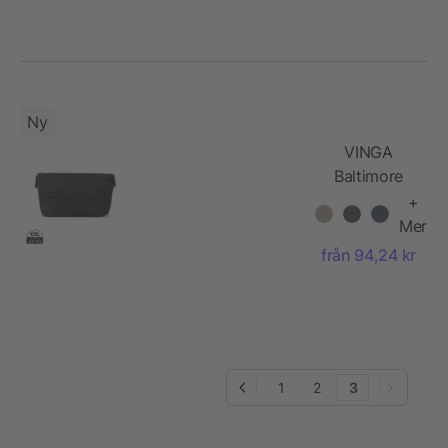
Ny
VINGA
Baltimore
Neo RCS
+
expandable
Mer
toiletry bag
från 94,24 kr
1
2
3