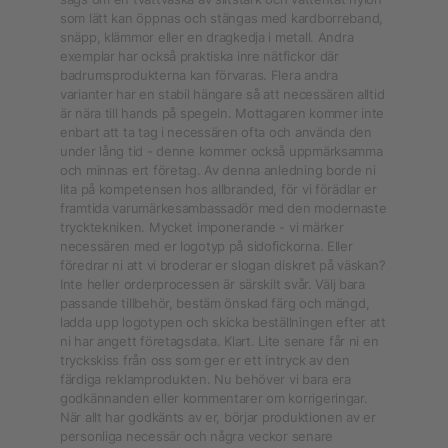
som lätt kan öppnas och stängas med kardborreband,
snäpp, klämmor eller en dragkedja i metall. Andra
exemplar har också praktiska inre nätfickor där
badrumsprodukterna kan förvaras. Flera andra
varianter har en stabil hängare så att necessären alltid
är nära till hands på spegeln. Mottagaren kommer inte
enbart att ta tag i necessären ofta och använda den
under lång tid - denne kommer också uppmärksamma
och minnas ert företag. Av denna anledning borde ni
lita på kompetensen hos allbranded, för vi förädlar er
framtida varumärkesambassadör med den modernaste
trycktekniken. Mycket imponerande - vi märker
necessären med er logotyp på sidofickorna. Eller
föredrar ni att vi broderar er slogan diskret på väskan?
Inte heller orderprocessen är särskilt svår. Välj bara
passande tillbehör, bestäm önskad färg och mängd,
ladda upp logotypen och skicka beställningen efter att
ni har angett företagsdata. Klart. Lite senare får ni en
tryckskiss från oss som ger er ett intryck av den
färdiga reklamprodukten. Nu behöver vi bara era
godkännanden eller kommentarer om korrigeringar.
När allt har godkänts av er, börjar produktionen av er
personliga necessär och några veckor senare