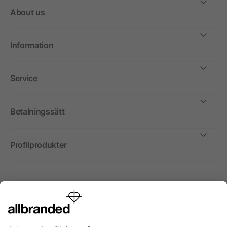
About us
Information
Service
Betalningssätt
Profilprodukter
Internationellt