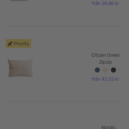
från 26,86 kr
Priority
Citizen Green
Zipzip
tillbehörspåse
i ekologisk
från 43,32 kr
bomull
Nordic